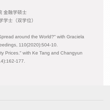
院 金融学硕士
、法学学士（双学位）
Spread around the World?" with Graciela
edings, 110(2020):504-10.
ity Prices." with Ke Tang and Changyun
4):162-177.