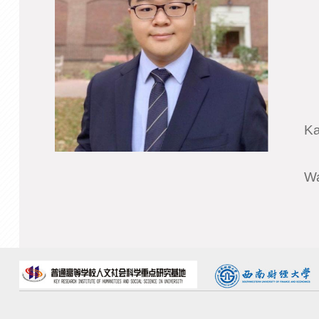
Ka
Wa