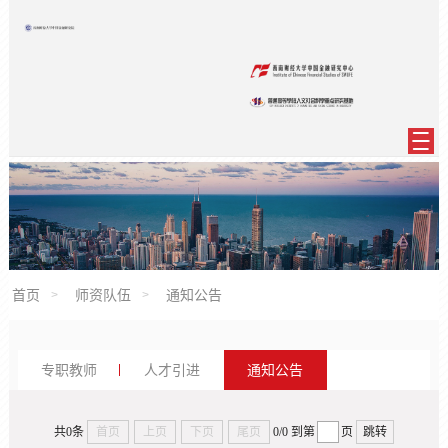
首页
师资队伍
通知公告
专职教师
人才引进
通知公告
共0条
首页
上页
下页
尾页
0/0
到第
页
跳转